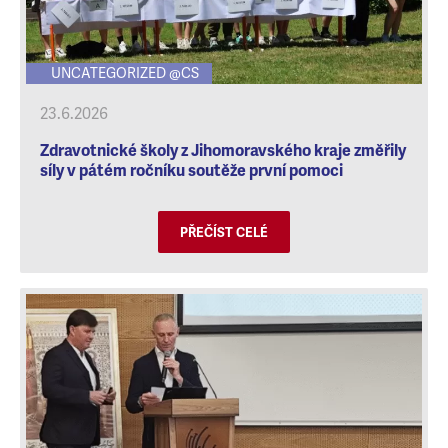
UNCATEGORIZED @CS
23.6.2026
Zdravotnické školy z Jihomoravského kraje změřily
síly v pátém ročníku soutěže první pomoci
PŘEČÍST CELÉ