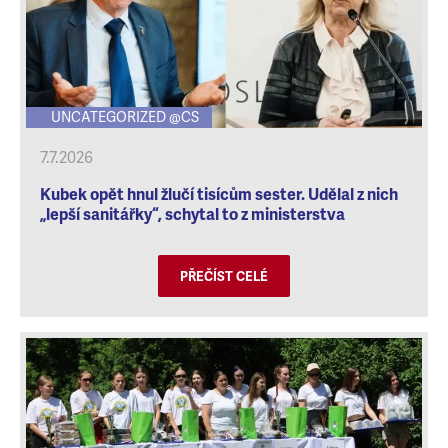
UNCATEGORIZED @CS
7.7.2026
Kubek opět hnul žlučí tisícům sester. Udělal z nich
„lepší sanitářky“, schytal to z ministerstva
PŘEČÍST CELÉ