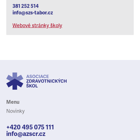
381 252 514
info@szs-tabor.cz
Webové stránky školy
Menu
Novinky
+420 495 075 111
info@azscr.cz